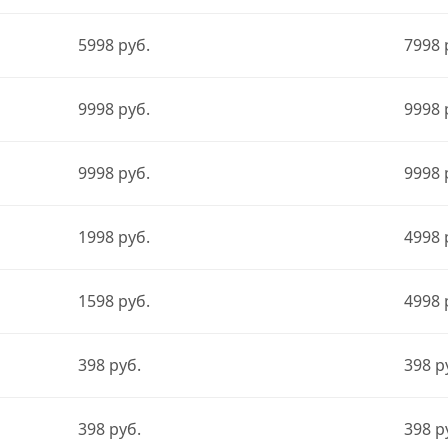
5998 руб.
7998 
9998 руб.
9998 
9998 руб.
9998 
1998 руб.
4998 
1598 руб.
4998 
398 руб.
398 р
398 руб.
398 р