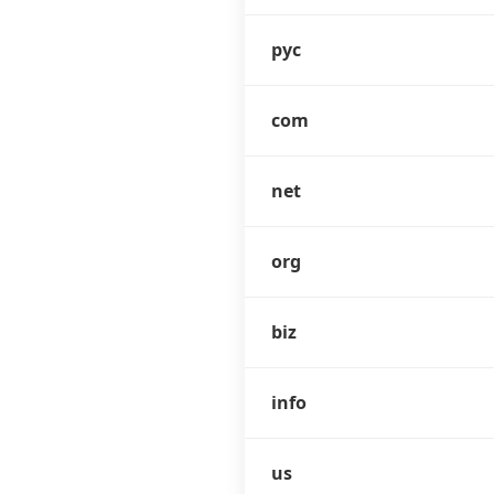
рус
com
net
org
biz
info
us