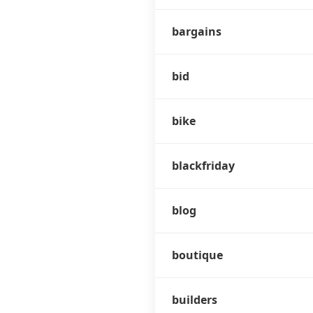
bargains
bid
bike
blackfriday
blog
boutique
builders