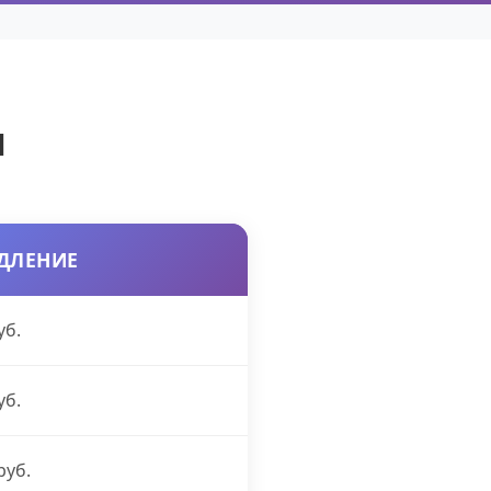
ы
ДЛЕНИЕ
уб.
уб.
руб.