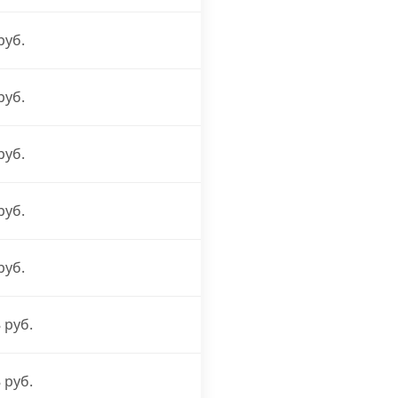
руб.
руб.
руб.
руб.
руб.
 руб.
 руб.