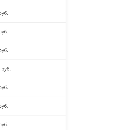
руб.
руб.
руб.
 руб.
руб.
руб.
руб.