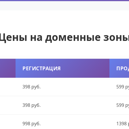
Цены на доменные зон
РЕГИСТРАЦИЯ
ПРО
398 руб.
599 р
398 руб.
599 р
998 руб.
1398 