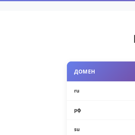
ДОМЕН
ru
рф
su