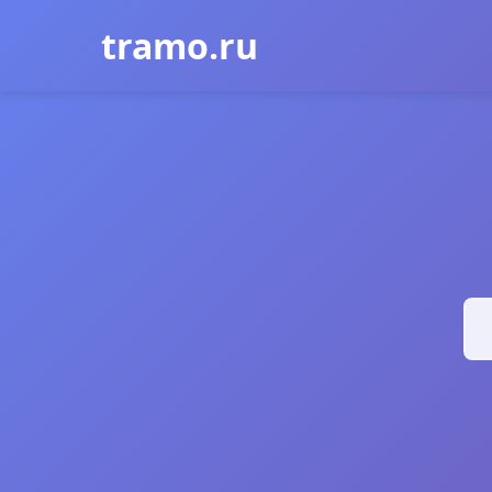
tramo.ru